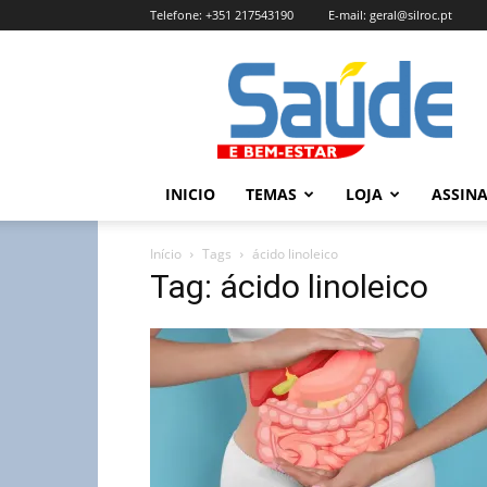
Telefone:
+351 217543190
E-mail:
geral@silroc.pt
Revista
Saúde
e
Bem
Estar
–
INICIO
TEMAS
LOJA
ASSIN
Edição
Online
Início
Tags
ácido linoleico
Tag: ácido linoleico