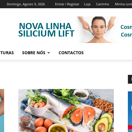
Domingo, Agosto 9, 2026
Entrar / Registar
Loja
Carrinho
Minha con
ATURAS
SOBRE NÓS
CONTACTOS