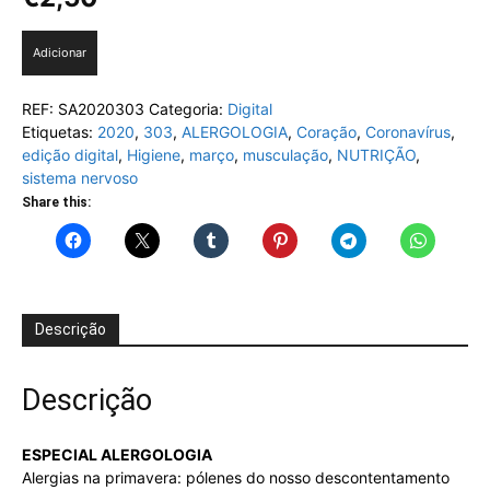
Quantidade
Adicionar
de
Saúde
REF:
SA2020303
Categoria:
Digital
e
Etiquetas:
2020
,
303
,
ALERGOLOGIA
,
Coração
,
Coronavírus
,
Bem
edição digital
,
Higiene
,
março
,
musculação
,
NUTRIÇÃO
,
Estar,
sistema nervoso
Edição
digital
Share this:
de
março
de
2020,
Nº
Descrição
303
Descrição
ESPECIAL ALERGOLOGIA
Alergias na primavera: pólenes do nosso descontentamento