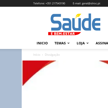
Telefone:
+351 217543190
E-mail:
geral@silroc.pt
Revista
Saúde
e
Bem
Estar
–
INICIO
TEMAS
LOJA
ASSIN
Edição
Online
Início
Divulgação