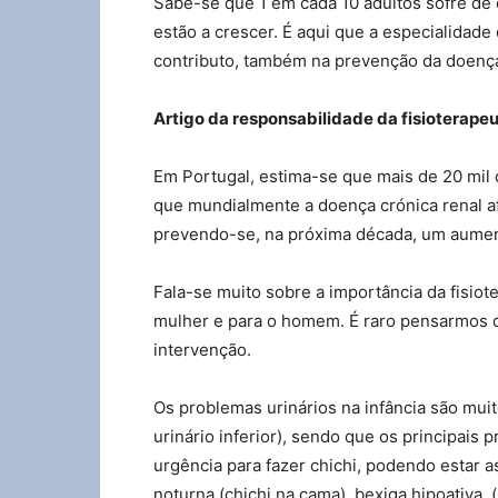
Sabe-se que 1 em cada 10 adultos sofre de d
estão a crescer. É aqui que a especialidade
contributo, também na prevenção da doença 
Artigo da responsabilidade da fisioterape
Em Portugal, estima-se que mais de 20 mil 
que mundialmente a doença crónica renal 
prevendo-se, na próxima década, um aument
Fala-se muito sobre a importância da fisiot
mulher e para o homem. É raro pensarmos 
intervenção.
Os problemas urinários na infância são muit
urinário inferior), sendo que os principais
urgência para fazer chichi, podendo estar a
noturna (chichi na cama), bexiga hipoativa 