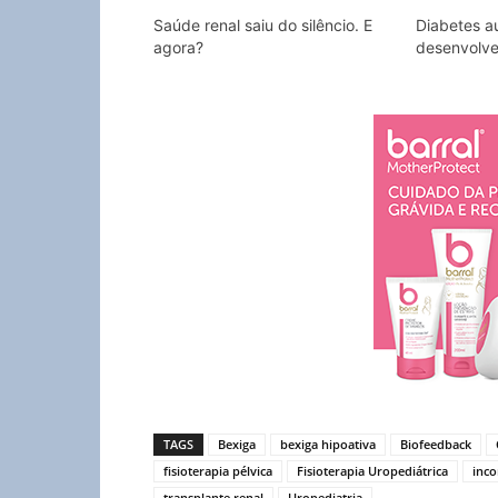
Saúde renal saiu do silêncio. E
Diabetes a
agora?
desenvolve
TAGS
Bexiga
bexiga hipoativa
Biofeedback
fisioterapia pélvica
Fisioterapia Uropediátrica
inco
transplante renal
Uropediatria