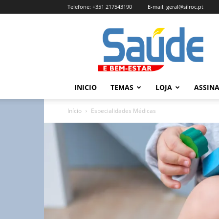
Telefone:
+351 217543190
E-mail:
geral@silroc.pt
Revista
Saúde
e
Bem
Estar
–
INICIO
TEMAS
LOJA
ASSIN
Edição
Online
Início
Especialidades Médicas