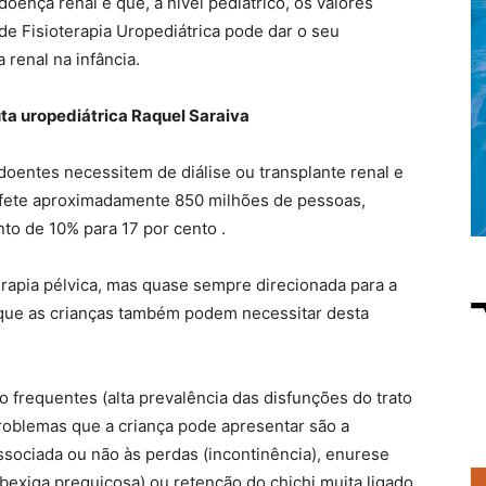
oença renal e que, a nível pediátrico, os valores
 de Fisioterapia Uropediátrica pode dar o seu
renal na infância.
uta uropediátrica Raquel Saraiva
doentes necessitem de diálise ou transplante renal e
afete aproximadamente 850 milhões de pessoas,
o de 10% para 17 por cento .
erapia pélvica, mas quase sempre direcionada para a
que as crianças também podem necessitar desta
o frequentes (alta prevalência das disfunções do trato
 problemas que a criança pode apresentar são a
ssociada ou não às perdas (incontinência), enurese
(bexiga preguiçosa) ou retenção do chichi muita ligado