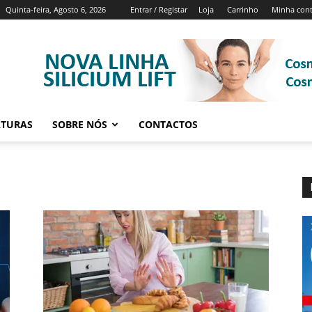
Quinta-feira, Agosto 6, 2026
Entrar / Registar
Loja
Carrinho
Minha con
ATURAS
SOBRE NÓS
CONTACTOS