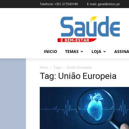
Telefone:
+351 217543190
E-mail:
geral@silroc.pt
Revista
Saúde
e
Bem
Estar
–
INICIO
TEMAS
LOJA
ASSIN
Edição
Online
Início
Tags
União Europeia
Tag: União Europeia