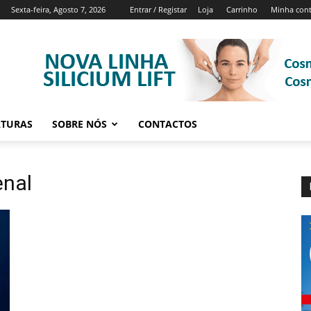
Sexta-feira, Agosto 7, 2026
Entrar / Registar
Loja
Carrinho
Minha con
ATURAS
SOBRE NÓS
CONTACTOS
enal