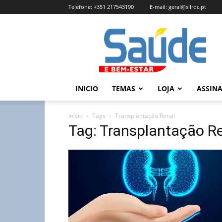
Telefone:
+351 217543190
E-mail:
geral@silroc.pt
Revista
Saúde
e
Bem
Estar
–
INICIO
TEMAS
LOJA
ASSIN
Edição
Online
Início
Tags
Transplantação Renal
Tag: Transplantação R