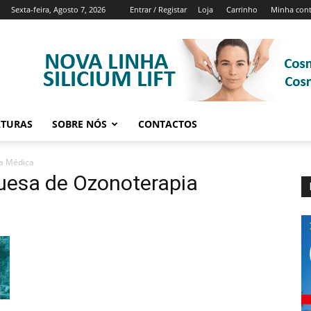
Sexta-feira, Agosto 7, 2026
Entrar / Registar
Loja
Carrinho
Minha con
ATURAS
SOBRE NÓS
CONTACTOS
a Médica
uesa de Ozonoterapia