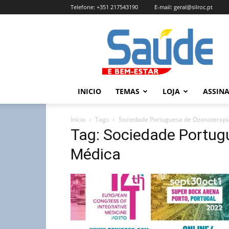
Telefone:
+351 217543190
E-mail:
geral@silroc.pt
Revista
Saúde
e
Bem
Estar
–
INICIO
TEMAS
LOJA
ASSIN
Edição
Online
Início
Tags
Sociedade Portuguesa de Ozonoterapi
Tag: Sociedade Portug
Médica