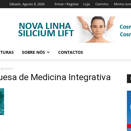
Sábado, Agosto 8, 2026
Entrar / Registar
Loja
Carrinho
Minha con
ATURAS
SOBRE NÓS
CONTACTOS
egrativa
esa de Medicina Integrativa