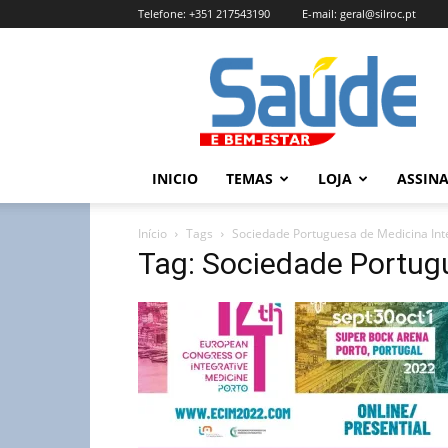
Telefone:
+351 217543190
E-mail:
geral@silroc.pt
Revista
Saúde
e
Bem
Estar
–
INICIO
TEMAS
LOJA
ASSIN
Edição
Online
Início
Tags
Sociedade Portuguesa de Medicina Int
Tag: Sociedade Portugu