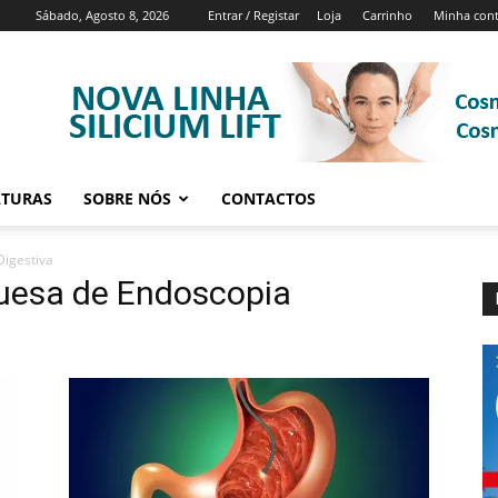
Sábado, Agosto 8, 2026
Entrar / Registar
Loja
Carrinho
Minha con
ATURAS
SOBRE NÓS
CONTACTOS
igestiva
uesa de Endoscopia