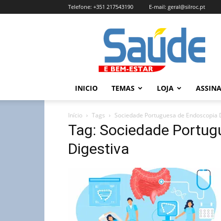
Telefone:
+351 217543190
E-mail:
geral@silroc.pt
Revista
Saúde
e
Bem
Estar
–
INICIO
TEMAS
LOJA
ASSIN
Edição
Online
Início
Tags
Sociedade Portuguesa de Endoscopia D
Tag: Sociedade Portug
Digestiva