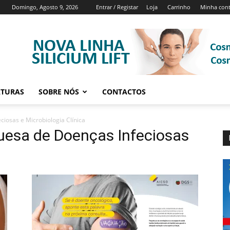
Domingo, Agosto 9, 2026
Entrar / Registar
Loja
Carrinho
Minha con
ATURAS
SOBRE NÓS
CONTACTOS
iosas e Microbiologia Clínica
uesa de Doenças Infeciosas