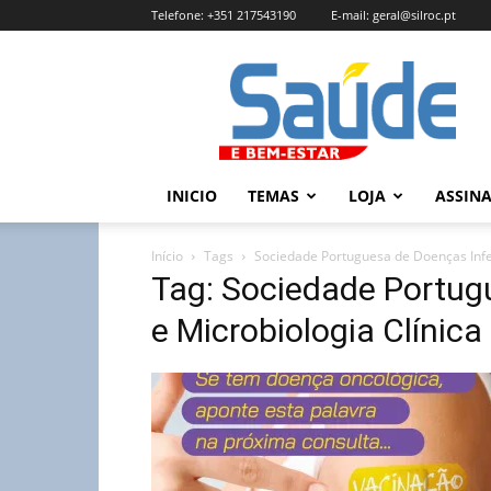
Telefone:
+351 217543190
E-mail:
geral@silroc.pt
Revista
Saúde
e
Bem
Estar
–
INICIO
TEMAS
LOJA
ASSIN
Edição
Online
Início
Tags
Sociedade Portuguesa de Doenças Infec
Tag: Sociedade Portug
e Microbiologia Clínica