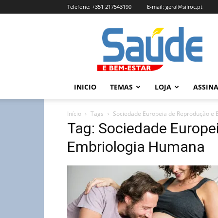
Telefone:
+351 217543190
E-mail:
geral@silroc.pt
Revista
Saúde
e
Bem
Estar
–
INICIO
TEMAS
LOJA
ASSIN
Edição
Online
Início
Tags
Sociedade Europeia de Reprodução e
Tag: Sociedade Europe
Embriologia Humana