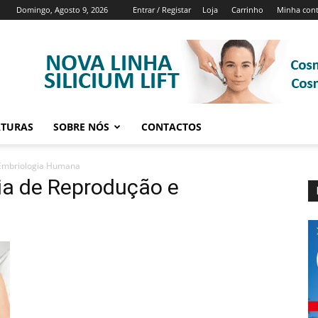
Domingo, Agosto 9, 2026
Entrar / Registar
Loja
Carrinho
Minha con
ATURAS
SOBRE NÓS
CONTACTOS
 Embriologia Humana
ia de Reprodução e