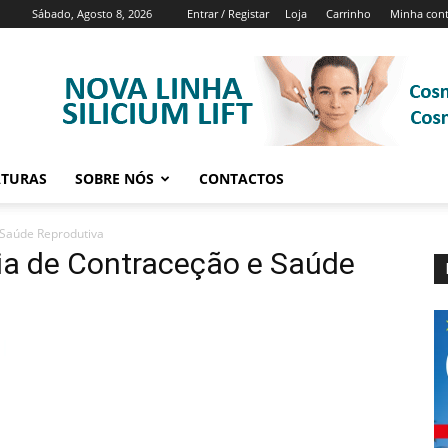
Sábado, Agosto 8, 2026
Entrar / Registar
Loja
Carrinho
Minha con
ATURAS
SOBRE NÓS
CONTACTOS
 Saúde Reprodutiva
ia de Contraceção e Saúde