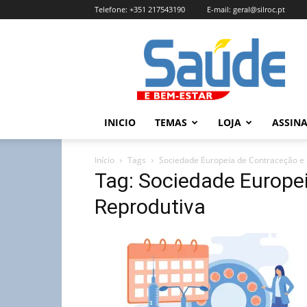
Telefone:
+351 217543190
E-mail:
geral@silroc.pt
Revista
Saúde
e
Bem
Estar
–
INICIO
TEMAS
LOJA
ASSIN
Edição
Online
Início
Tags
Sociedade Europeia de Contraceção e
Tag: Sociedade Europe
Reprodutiva