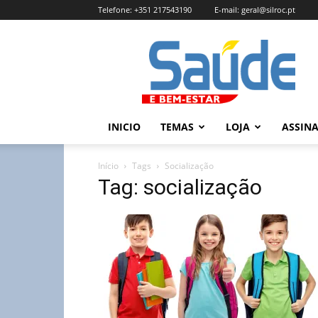
Telefone:
+351 217543190
E-mail:
geral@silroc.pt
Revista
Saúde
e
Bem
Estar
–
INICIO
TEMAS
LOJA
ASSIN
Edição
Online
Início
Tags
Socialização
Tag: socialização