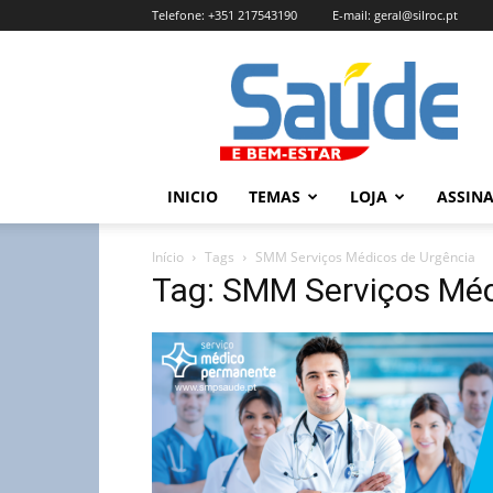
Telefone:
+351 217543190
E-mail:
geral@silroc.pt
Revista
Saúde
e
Bem
Estar
–
INICIO
TEMAS
LOJA
ASSIN
Edição
Online
Início
Tags
SMM Serviços Médicos de Urgência
Tag: SMM Serviços Méd