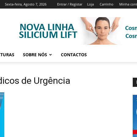
Sexta-feira, Agosto 7, 2026
Entrar / Registar
Loja
Carrinho
Minha con
ATURAS
SOBRE NÓS
CONTACTOS
icos de Urgência