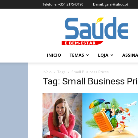
Telefone:
+351 217543190
E-mail:
geral@silroc.pt
Revista
Saúde
e
Bem
Estar
–
INICIO
TEMAS
LOJA
ASSIN
Edição
Online
Início
Tags
Small Business Prices
Tag: Small Business Pr