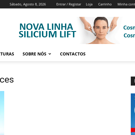
Sábado, Agosto 8, 2026
Entrar / Registar
Loja
Carrinho
Minha con
ATURAS
SOBRE NÓS
CONTACTOS
ices