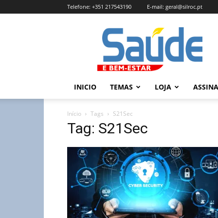
Telefone:
+351 217543190
E-mail:
geral@silroc.pt
Revista
Saúde
e
Bem
Estar
–
INICIO
TEMAS
LOJA
ASSIN
Edição
Online
Início
Tags
S21Sec
Tag: S21Sec