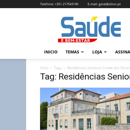
Telefone:
+351 217543190
E-mail:
geral@silroc.pt
Revista
Saúde
e
Bem
Estar
–
INICIO
TEMAS
LOJA
ASSIN
Edição
Online
Início
Tags
Residências Seniores Conde das Deve
Tag: Residências Seni