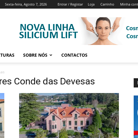
Sexta-feira, Agosto 7, 2026
Entrar / Registar
Loja
Carrinho
Minha con
ATURAS
SOBRE NÓS
CONTACTOS
sas
ores Conde das Devesas