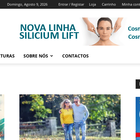
Domingo, Agosto 9, 2026
Entrar / Registar
Loja
Carrinho
Minha con
ATURAS
SOBRE NÓS
CONTACTOS