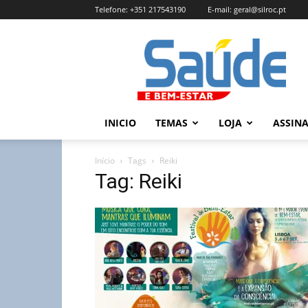
Telefone:
+351 217543190
E-mail:
geral@silroc.pt
Revista
Saúde
e
Bem
Estar
–
INICIO
TEMAS
LOJA
ASSIN
Edição
Online
Início
Tags
Reiki
Tag: Reiki