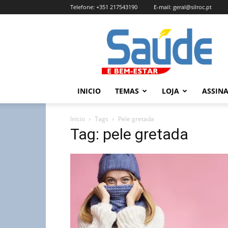
Telefone:
+351 217543190
E-mail:
geral@silroc.pt
Revista
Saúde
e
Bem
Estar
–
INICIO
TEMAS
LOJA
ASSIN
Edição
Online
Início
Tags
Pele gretada
Tag: pele gretada