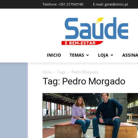
Telefone:
+351 217543190
E-mail:
geral@silroc.pt
Revista
Saúde
e
Bem
Estar
–
INICIO
TEMAS
LOJA
ASSIN
Edição
Online
Início
Tags
Pedro Morgado
Tag: Pedro Morgado