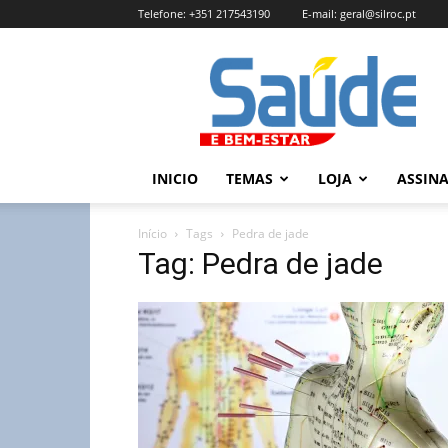
Telefone:
+351 217543190
E-mail:
geral@silroc.pt
Revista
Saúde
e
Bem
Estar
–
INICIO
TEMAS
LOJA
ASSIN
Edição
Online
Início
Tags
Pedra de jade
Tag: Pedra de jade