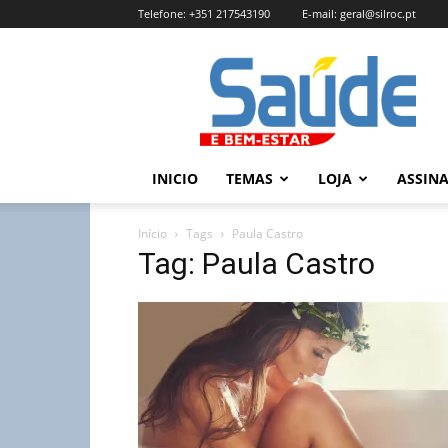
Telefone:
+351 217543190
E-mail:
geral@silroc.pt
Revista
Saúde
e
Bem
Estar
–
INICIO
TEMAS
LOJA
ASSIN
Edição
Online
Início
Tags
Paula Castro
Tag: Paula Castro