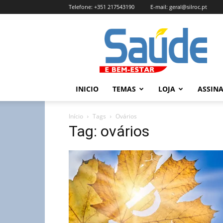
Telefone:
+351 217543190
E-mail:
geral@silroc.pt
Revista
Saúde
e
Bem
Estar
–
INICIO
TEMAS
LOJA
ASSIN
Edição
Online
Início
Tags
Ovários
Tag: ovários