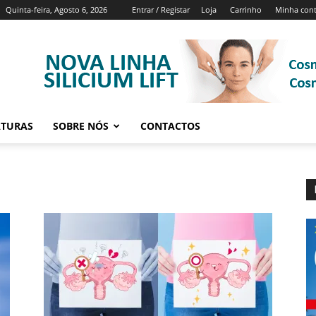
Quinta-feira, Agosto 6, 2026
Entrar / Registar
Loja
Carrinho
Minha con
ATURAS
SOBRE NÓS
CONTACTOS