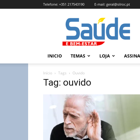
Telefone:
+351 217543190
E-mail:
geral@silroc.pt
Revista
Saúde
e
Bem
Estar
–
INICIO
TEMAS
LOJA
ASSIN
Edição
Online
Início
Tags
Ouvido
Tag: ouvido