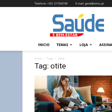
Telefone:
+351 217543190
E-mail:
geral@silroc.pt
Revista
Saúde
e
Bem
Estar
–
INICIO
TEMAS
LOJA
ASSIN
Edição
Online
Início
Tags
Otite
Tag: otite