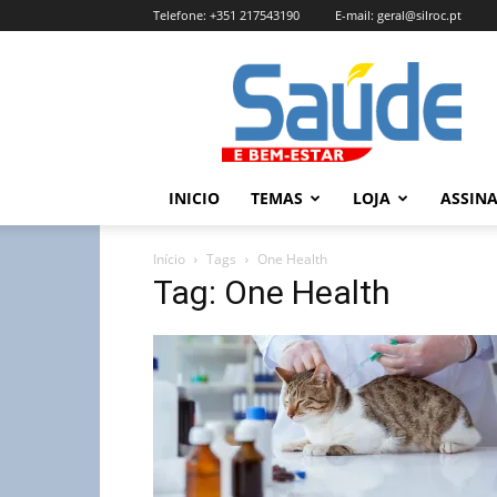
Telefone:
+351 217543190
E-mail:
geral@silroc.pt
Revista
Saúde
e
Bem
Estar
–
INICIO
TEMAS
LOJA
ASSIN
Edição
Online
Início
Tags
One Health
Tag: One Health