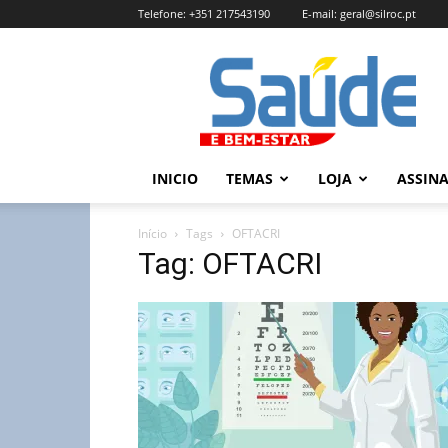
Telefone:
+351 217543190
E-mail:
geral@silroc.pt
Revista
Saúde
e
Bem
Estar
–
INICIO
TEMAS
LOJA
ASSIN
Edição
Online
Início
Tags
OFTACRI
Tag: OFTACRI