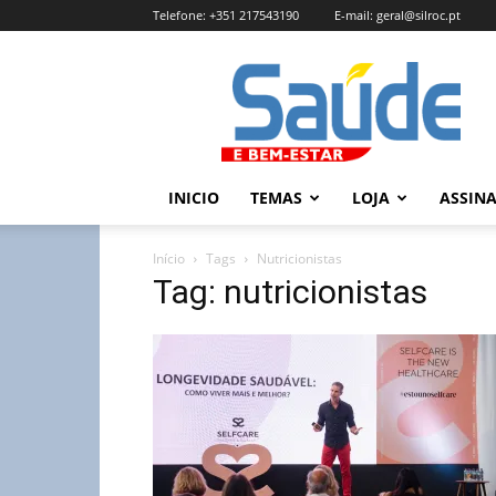
Telefone:
+351 217543190
E-mail:
geral@silroc.pt
Revista
Saúde
e
Bem
Estar
–
INICIO
TEMAS
LOJA
ASSIN
Edição
Online
Início
Tags
Nutricionistas
Tag: nutricionistas