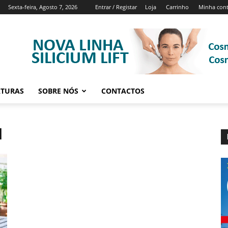
Sexta-feira, Agosto 7, 2026
Entrar / Registar
Loja
Carrinho
Minha con
ATURAS
SOBRE NÓS
CONTACTOS
l