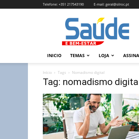
Telefone:
+351 217543190
E-mail:
geral@silroc.pt
Revista
Saúde
e
Bem
Estar
–
INICIO
TEMAS
LOJA
ASSIN
Edição
Online
Início
Tags
Nomadismo digital
Tag: nomadismo digita