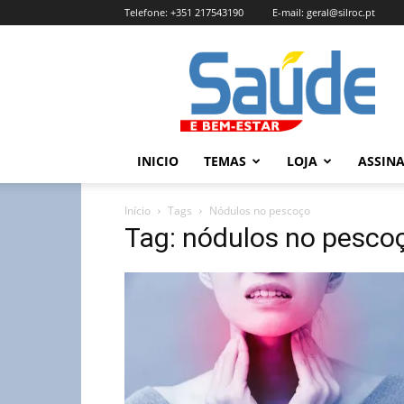
Telefone:
+351 217543190
E-mail:
geral@silroc.pt
Revista
Saúde
e
Bem
Estar
–
INICIO
TEMAS
LOJA
ASSIN
Edição
Online
Início
Tags
Nódulos no pescoço
Tag: nódulos no pesco