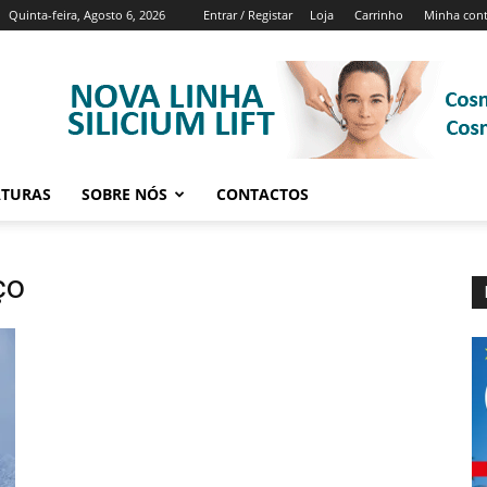
Quinta-feira, Agosto 6, 2026
Entrar / Registar
Loja
Carrinho
Minha con
ATURAS
SOBRE NÓS
CONTACTOS
ço