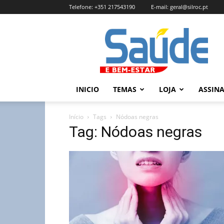
Telefone:
+351 217543190
E-mail:
geral@silroc.pt
Revista
Saúde
e
Bem
Estar
–
INICIO
TEMAS
LOJA
ASSIN
Edição
Online
Início
Tags
Nódoas negras
Tag: Nódoas negras