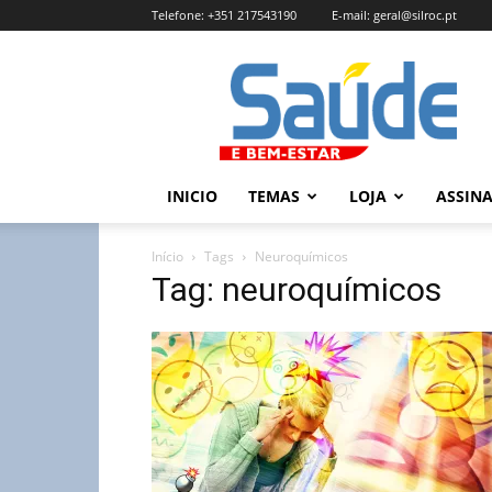
Telefone:
+351 217543190
E-mail:
geral@silroc.pt
Revista
Saúde
e
Bem
Estar
–
INICIO
TEMAS
LOJA
ASSIN
Edição
Online
Início
Tags
Neuroquímicos
Tag: neuroquímicos