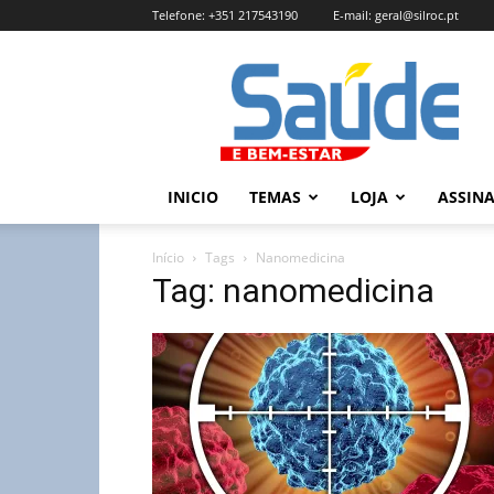
Telefone:
+351 217543190
E-mail:
geral@silroc.pt
Revista
Saúde
e
Bem
Estar
–
INICIO
TEMAS
LOJA
ASSIN
Edição
Online
Início
Tags
Nanomedicina
Tag: nanomedicina