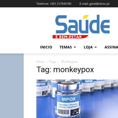
Telefone:
+351 217543190
E-mail:
geral@silroc.pt
Revista
Saúde
e
Bem
Estar
–
INICIO
TEMAS
LOJA
ASSIN
Edição
Online
Início
Tags
Monkeypox
Tag: monkeypox