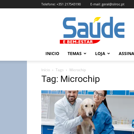
Telefone:
+351 217543190
E-mail:
geral@silroc.pt
Revista
Saúde
e
Bem
Estar
–
INICIO
TEMAS
LOJA
ASSIN
Edição
Online
Início
Tags
Microchip
Tag: Microchip