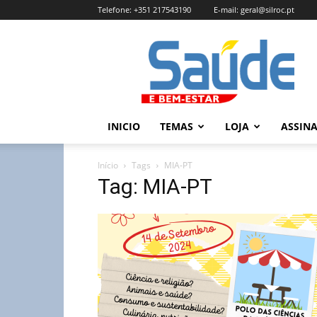
Telefone:
+351 217543190
E-mail:
geral@silroc.pt
Revista
Saúde
e
Bem
Estar
–
INICIO
TEMAS
LOJA
ASSIN
Edição
Online
Início
Tags
MIA-PT
Tag: MIA-PT