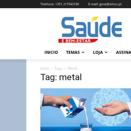
Telefone:
+351 217543190
E-mail:
geral@silroc.pt
Revista
Saúde
e
Bem
Estar
–
INICIO
TEMAS
LOJA
ASSIN
Edição
Online
Início
Tags
Metal
Tag: metal