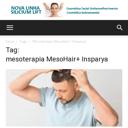
Início
Tags
Mesoterapia MesoHair+ Insparya
Tag:
mesoterapia MesoHair+ Insparya