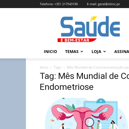
Telefone:
+351 217543190
E-mail:
geral@silroc.pt
Revista
Saúde
e
Bem
Estar
–
INICIO
TEMAS
LOJA
ASSIN
Edição
Online
Início
Tags
Mês Mundial de Consciencialização pa
Tag: Mês Mundial de Co
Endometriose