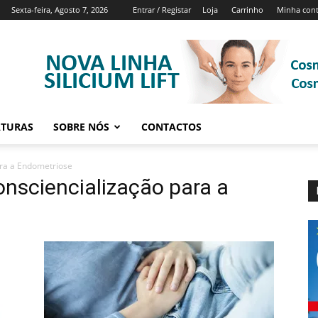
Sexta-feira, Agosto 7, 2026
Entrar / Registar
Loja
Carrinho
Minha con
ATURAS
SOBRE NÓS
CONTACTOS
ra a Endometriose
nsciencialização para a