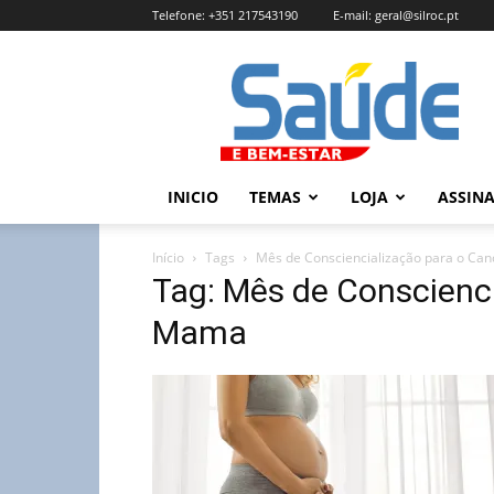
Telefone:
+351 217543190
E-mail:
geral@silroc.pt
Revista
Saúde
e
Bem
Estar
–
INICIO
TEMAS
LOJA
ASSIN
Edição
Online
Início
Tags
Mês de Consciencialização para o Ca
Tag: Mês de Conscienc
Mama