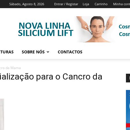
Sábado, Agosto 8, 2026
Entrar / Registar
Loja
Carrinho
Minha con
ATURAS
SOBRE NÓS
CONTACTOS
ncro da Mama
ialização para o Cancro da