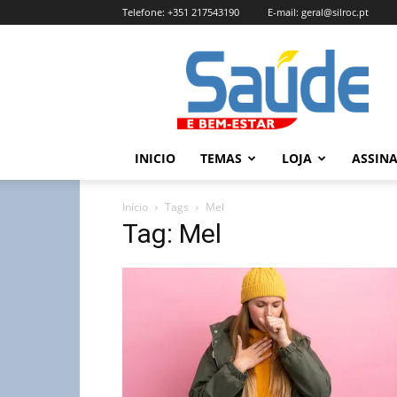
Telefone:
+351 217543190
E-mail:
geral@silroc.pt
Revista
Saúde
e
Bem
Estar
–
INICIO
TEMAS
LOJA
ASSIN
Edição
Online
Início
Tags
Mel
Tag: Mel