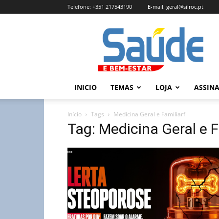
Telefone:
+351 217543190
E-mail:
geral@silroc.pt
Revista
Saúde
e
Bem
Estar
–
INICIO
TEMAS
LOJA
ASSIN
Edição
Online
Início
Tags
Medicina Geral e Familiarf
Tag: Medicina Geral e F