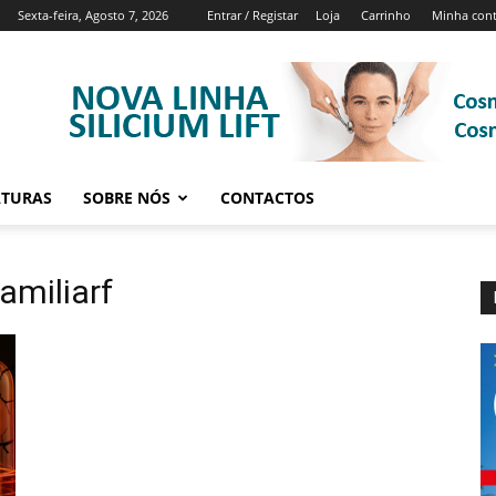
Sexta-feira, Agosto 7, 2026
Entrar / Registar
Loja
Carrinho
Minha con
ATURAS
SOBRE NÓS
CONTACTOS
amiliarf