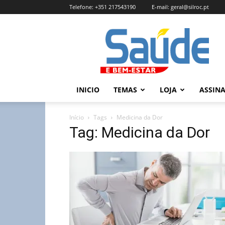
Telefone:
+351 217543190
E-mail:
geral@silroc.pt
Revista
Saúde
e
Bem
Estar
–
INICIO
TEMAS
LOJA
ASSIN
Edição
Online
Início
Tags
Medicina da Dor
Tag: Medicina da Dor