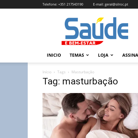
Telefone:
+351 217543190
E-mail:
geral@silroc.pt
Revista
Saúde
e
Bem
Estar
–
INICIO
TEMAS
LOJA
ASSIN
Edição
Online
Início
Tags
Masturbação
Tag: masturbação