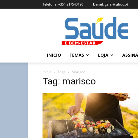
Telefone:
+351 217543190
E-mail:
geral@silroc.pt
Revista
Saúde
e
Bem
Estar
–
INICIO
TEMAS
LOJA
ASSIN
Edição
Online
Início
Tags
Marisco
Tag: marisco