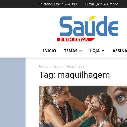
Telefone:
+351 217543190
E-mail:
geral@silroc.pt
Revista
Saúde
e
Bem
Estar
–
INICIO
TEMAS
LOJA
ASSIN
Edição
Online
Início
Tags
Maquilhagem
Tag: maquilhagem