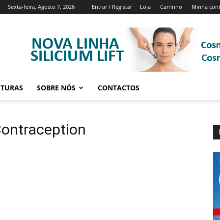
Sexta-feira, Agosto 7, 2026
Entrar / Registar
Loja
Carrinho
Minha con
ATURAS
SOBRE NÓS
CONTACTOS
Contraception