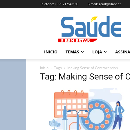
Telefone:
+351 217543190
E-mail:
geral@silroc.pt
Revista
Saúde
e
Bem
Estar
–
INICIO
TEMAS
LOJA
ASSIN
Edição
Online
Início
Tags
Making Sense of Contraception
Tag: Making Sense of 