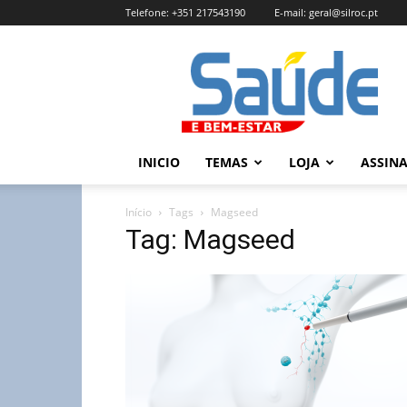
Telefone:
+351 217543190
E-mail:
geral@silroc.pt
Revista
Saúde
e
Bem
Estar
–
INICIO
TEMAS
LOJA
ASSIN
Edição
Online
Início
Tags
Magseed
Tag: Magseed