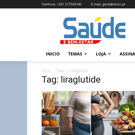
Telefone:
+351 217543190
E-mail:
geral@silroc.pt
Revista
Saúde
e
Bem
Estar
–
INICIO
TEMAS
LOJA
ASSIN
Edição
Online
Início
Tags
Liraglutide
Tag: liraglutide