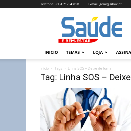
Telefone:
+351 217543190
E-mail:
geral@silroc.pt
Revista
Saúde
e
Bem
Estar
–
INICIO
TEMAS
LOJA
ASSIN
Edição
Online
Início
Tags
Linha SOS – Deixe de fumar
Tag: Linha SOS – Deix